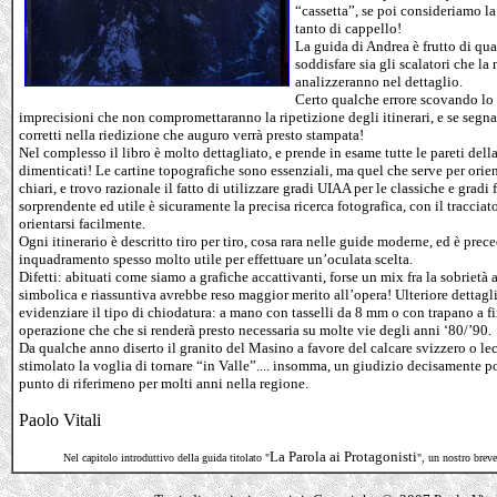
“cassetta”, se poi consideriamo l
tanto di cappello!
La guida di Andrea è frutto di qua
soddisfare sia gli scalatori che la
analizzeranno nel dettaglio.
Certo qualche errore scovando lo s
imprecisioni che non compromettaranno la ripetizione degli itinerari, e se segna
corretti nella riedizione che auguro verrà presto stampata!
Nel complesso il libro è molto dettagliato, e prende in esame tutte le pareti del
dimenticati! Le cartine topografiche sono essenziali, ma quel che serve per orient
chiari, e trovo razionale il fatto di utilizzare gradi UIAA per le classiche e gradi
sorprendente ed utile è sicuramente la precisa ricerca fotografica, con il tracciat
orientarsi facilmente.
Ogni itinerario è descritto tiro per tiro, cosa rara nelle guide moderne, ed è pre
inquadramento spesso molto utile per effettuare un’oculata scelta.
Difetti: abituati come siamo a grafiche accattivanti, forse un mix fra la sobrietà
simbolica e riassuntiva avrebbe reso maggior merito all’opera! Ulteriore dettagli
evidenziare il tipo di chiodatura: a mano con tasselli da 8 mm o con trapano a fi
operazione che che si renderà presto necessaria su molte vie degli anni ‘80/’90.
Da qualche anno diserto il granito del Masino a favore del calcare svizzero o lec
stimolato la voglia di tornare “in Valle”.... insomma, un giudizio decisamente p
punto di riferimeno per molti anni nella regione.
Paolo Vitali
La Parola ai Protagonisti
Nel capitolo introduttivo della guida titolato "
", un nostro breve